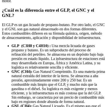
motor.
¿Cuál es la diferencia entre el GLP, el GNC y el
GNL?
El GLP es un gas licuado de propano-butano. Por otro lado, el GNC
y el GNL son gas natural almacenado en dos formas diferentes.
Estos combustibles difieren en su fórmula química, origen, método
de almacenamiento, aplicación y disponibilidad de infraestructura.
GLP (C3H8 y C4H10) :
Una mezcla licuada de gases
propano y butano. Es un subproducto del proceso de
refinación del petróleo. Se almacena en un depósito bajo baja
presión en estado líquido. La infraestructura de estaciones está
muy desarrollada en Europa, África y América Latina, y su
logística es relativamente sencilla y eficiente.
GNC (CH4):
Gas Natural Comprimido. Es una materia prima
natural extraída del interior de la tierra. Se almacena a alta
presión, aproximadamente entre 200 y 250 bar. Es un
combustible más limpio que el GLP, y mucho más que la
gasolina o el diésel. Su logística es más exigente y menos
eficiente, y la infraestructura es más costosa que la del GLP.
Sin embargo, se caracteriza por un precio de combustible más
bajo en regiones donde abunda de forma natural.
GNL (CH4):
Gas Natural Licuado. Es el mismo gas que el