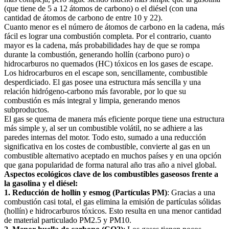
(que tiene de 5 a 12 átomos de carbono) o el diésel (con una
cantidad de átomos de carbono de entre 10 y 22).
Cuanto menor es el número de átomos de carbono en la cadena, más
fácil es lograr una combustión completa. Por el contrario, cuanto
mayor es la cadena, más probabilidades hay de que se rompa
durante la combustión, generando hollín (carbono puro) o
hidrocarburos no quemados (HC) tóxicos en los gases de escape.
Los hidrocarburos en el escape son, sencillamente, combustible
desperdiciado. El gas posee una estructura más sencilla y una
relación hidrógeno-carbono más favorable, por lo que su
combustión es más integral y limpia, generando menos
subproductos.
El gas se quema de manera más eficiente porque tiene una estructura
más simple y, al ser un combustible volátil, no se adhiere a las
paredes internas del motor. Todo esto, sumado a una reducción
significativa en los costes de combustible, convierte al gas en un
combustible alternativo aceptado en muchos países y en una opción
que gana popularidad de forma natural año tras año a nivel global.
Aspectos ecológicos clave de los combustibles gaseosos frente a
la gasolina y el diésel:
1. Reducción de hollín y esmog (Partículas PM)
: Gracias a una
combustión casi total, el gas elimina la emisión de partículas sólidas
(hollín) e hidrocarburos tóxicos. Esto resulta en una menor cantidad
de material particulado PM2.5 y PM10.