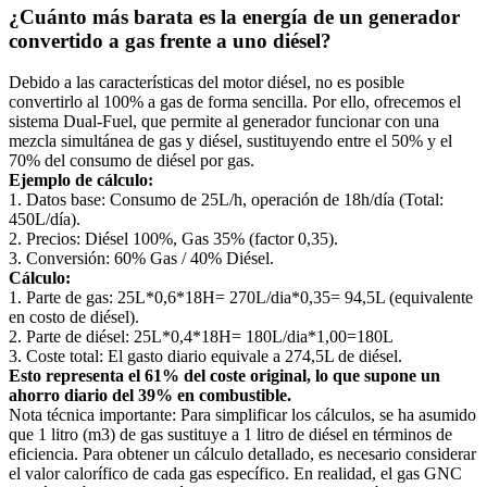
¿Cuánto más barata es la energía de un generador
convertido a gas frente a uno diésel?
Debido a las características del motor diésel, no es posible
convertirlo al 100% a gas de forma sencilla. Por ello, ofrecemos el
sistema Dual-Fuel, que permite al generador funcionar con una
mezcla simultánea de gas y diésel, sustituyendo entre el 50% y el
70% del consumo de diésel por gas.
Ejemplo de cálculo:
1. Datos base: Consumo de 25L/h, operación de 18h/día (Total:
450L/día).
2. Precios: Diésel 100%, Gas 35% (factor 0,35).
3. Conversión: 60% Gas / 40% Diésel.
Cálculo:
1. Parte de gas: 25L*0,6*18H= 270L/dia*0,35= 94,5L (equivalente
en costo de diésel).
2. Parte de diésel: 25L*0,4*18H= 180L/dia*1,00=180L
3. Coste total: El gasto diario equivale a 274,5L de diésel.
Esto representa el 61% del coste original, lo que supone un
ahorro diario del 39% en combustible.
Nota técnica importante: Para simplificar los cálculos, se ha asumido
que 1 litro (m3) de gas sustituye a 1 litro de diésel en términos de
eficiencia. Para obtener un cálculo detallado, es necesario considerar
el valor calorífico de cada gas específico. En realidad, el gas GNC