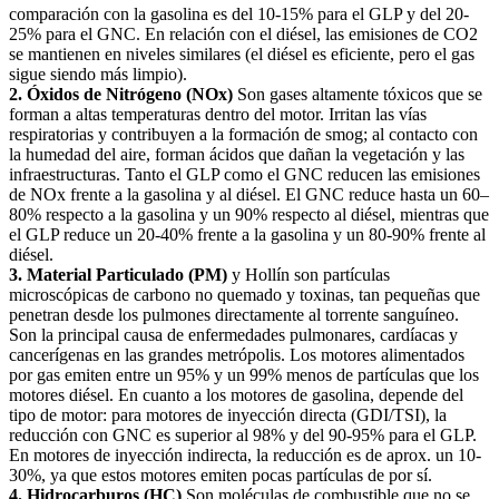
comparación con la gasolina es del 10-15% para el GLP y del 20-
25% para el GNC. En relación con el diésel, las emisiones de CO2
se mantienen en niveles similares (el diésel es eficiente, pero el gas
sigue siendo más limpio).
2. Óxidos de Nitrógeno (NOx)
Son gases altamente tóxicos que se
forman a altas temperaturas dentro del motor. Irritan las vías
respiratorias y contribuyen a la formación de smog; al contacto con
la humedad del aire, forman ácidos que dañan la vegetación y las
infraestructuras. Tanto el GLP como el GNC reducen las emisiones
de NOx frente a la gasolina y al diésel. El GNC reduce hasta un 60–
80% respecto a la gasolina y un 90% respecto al diésel, mientras que
el GLP reduce un 20-40% frente a la gasolina y un 80-90% frente al
diésel.
3. Material Particulado (PM)
y Hollín son partículas
microscópicas de carbono no quemado y toxinas, tan pequeñas que
penetran desde los pulmones directamente al torrente sanguíneo.
Son la principal causa de enfermedades pulmonares, cardíacas y
cancerígenas en las grandes metrópolis. Los motores alimentados
por gas emiten entre un 95% y un 99% menos de partículas que los
motores diésel. En cuanto a los motores de gasolina, depende del
tipo de motor: para motores de inyección directa (GDI/TSI), la
reducción con GNC es superior al 98% y del 90-95% para el GLP.
En motores de inyección indirecta, la reducción es de aprox. un 10-
30%, ya que estos motores emiten pocas partículas de por sí.
4. Hidrocarburos (HC)
Son moléculas de combustible que no se