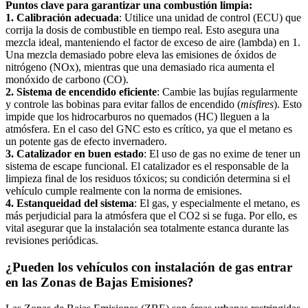
Puntos clave para garantizar una combustión limpia:
1. Calibración adecuada
: Utilice una unidad de control (ECU) que
corrija la dosis de combustible en tiempo real. Esto asegura una
mezcla ideal, manteniendo el factor de exceso de aire (lambda) en 1.
Una mezcla demasiado pobre eleva las emisiones de óxidos de
nitrógeno (NOx), mientras que una demasiado rica aumenta el
monóxido de carbono (CO).
2. Sistema de encendido eficiente
: Cambie las bujías regularmente
y controle las bobinas para evitar fallos de encendido (
misfires
). Esto
impide que los hidrocarburos no quemados (HC) lleguen a la
atmósfera. En el caso del GNC esto es crítico, ya que el metano es
un potente gas de efecto invernadero.
3. Catalizador en buen estado
: El uso de gas no exime de tener un
sistema de escape funcional. El catalizador es el responsable de la
limpieza final de los residuos tóxicos; su condición determina si el
vehículo cumple realmente con la norma de emisiones.
4. Estanqueidad del sistema
: El gas, y especialmente el metano, es
más perjudicial para la atmósfera que el CO2 si se fuga. Por ello, es
vital asegurar que la instalación sea totalmente estanca durante las
revisiones periódicas.
¿Pueden los vehículos con instalación de gas entrar
en las Zonas de Bajas Emisiones?