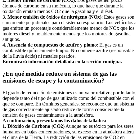
2. Menor huella de carbono (CO2)
: Los gases tienen pocos
átomos de carbono en su molécula, lo que hace que durante la
oxidación emitan menos CO2 que la gasolina y el diésel.
3.
Menor emisión de óxidos de nitrógeno (NOx)
: Estos gases son
sumamente perjudiciales para el sistema respiratorio. Los vehículos a
gas emiten un porcentaje considerablemente menor de NOx que los
motores diésel y notablemente menos que los motores de gasolina
antiguos.
4.
Ausencia de compuestos de azufre y plomo
: El gas es un
combustible químicamente limpio. No contiene azufre (responsable
de la lluvia ácida) ni metales pesados.
Encontrará información detallada en la sección contigua.
¿En qué medida reduce un sistema de gas las
emisiones de escape y la contaminación?
El grado de reducción de emisiones es un valor relativo; por lo tanto,
depende tanto del tipo de gas utilizado como del combustible con el
que se compare. En términos generales, se reconoce que un sistema
de gas correctamente ajustado reduce de forma considerable la
emisión de gases contaminantes a la atmósfera.
A continuación, presentamos los datos detallados:
1.
Dióxido de Carbono (CO2)
Aunque no es tóxico para los seres
humanos en bajas concentraciones, su exceso en la atmósfera altera
el clima de la Tierra. La reducción de las emisiones de CO2 en