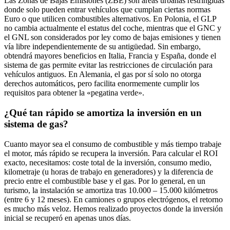
Las Zonas de Bajas Emisiones (ZBE) son áreas urbanas restringidas
donde solo pueden entrar vehículos que cumplan ciertas normas
Euro o que utilicen combustibles alternativos. En Polonia, el GLP
no cambia actualmente el estatus del coche, mientras que el GNC y
el GNL son considerados por ley como de bajas emisiones y tienen
vía libre independientemente de su antigüedad. Sin embargo,
obtendrá mayores beneficios en Italia, Francia y España, donde el
sistema de gas permite evitar las restricciones de circulación para
vehículos antiguos. En Alemania, el gas por sí solo no otorga
derechos automáticos, pero facilita enormemente cumplir los
requisitos para obtener la «pegatina verde».
¿Qué tan rápido se amortiza la inversión en un
sistema de gas?
Cuanto mayor sea el consumo de combustible y más tiempo trabaje
el motor, más rápido se recupera la inversión. Para calcular el ROI
exacto, necesitamos: coste total de la inversión, consumo medio,
kilometraje (u horas de trabajo en generadores) y la diferencia de
precio entre el combustible base y el gas. Por lo general, en un
turismo, la instalación se amortiza tras 10.000 – 15.000 kilómetros
(entre 6 y 12 meses). En camiones o grupos electrógenos, el retorno
es mucho más veloz. Hemos realizado proyectos donde la inversión
inicial se recuperó en apenas unos días.